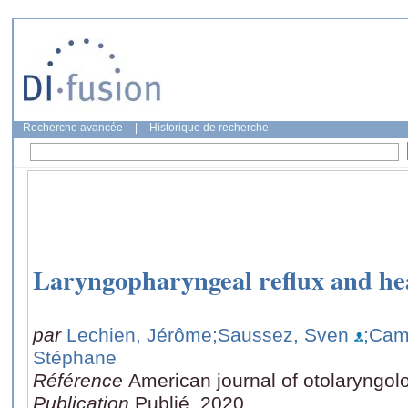
Recherche avancée
|
Historique de recherche
Laryngopharyngeal reflux and he
par
Lechien, Jérôme
;Saussez, Sven
;Cam
Stéphane
Référence
American journal of otolaryngol
Publication
Publié, 2020