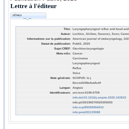
Lettre à l'éditeur
DÉTAILS
Titre:
Laryngopharyngeal reflux and head an
Auteur:
Lechien, Jérôme; Saussez, Sven; Camm
Informations sur la publication:
American journal of otolaryngology, 10
Statut de publication:
Publié, 2020
Sujet CREF:
Oto-rhino-laryngologie
Mots-clés:
Cancer
Carcinoma
Laryngopharyngeal
Reflux
Voice
Note générale:
SCOPUS: le.j
DecretOANoAutActif
Langue:
Anglais
Identificateurs:
urn:issn:0196-0709
info:doi/10.1016/j.amjoto.2020.102815
info:pii/S0196070920305093
info:scp/85095994033
info:pmid/33139088