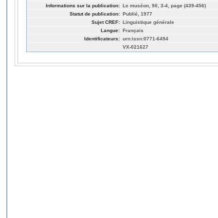
Informations sur la publication:
Le muséon, 90, 3-4, page (439-456)
Statut de publication:
Publié, 1977
Sujet CREF:
Linguistique générale
Langue:
Français
Identificateurs:
urn:issn:0771-6494
VX-021627