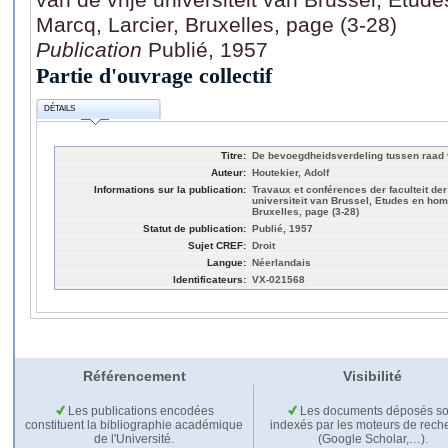
Marcq, Larcier, Bruxelles, page (3-28)
Publication
Publié, 1957
Partie d'ouvrage collectif
DÉTAILS
Titre:
De bevoegdheidsverdeling tussen raad v
Auteur:
Houtekier, Adolf
Informations sur la publication:
Travaux et conférences der faculteit de
universiteit van Brussel, Etudes en ho
Bruxelles, page (3-28)
Statut de publication:
Publié, 1957
Sujet CREF:
Droit
Langue:
Néerlandais
Identificateurs:
VX-021568
Référencement
Visibilité
Les publications encodées
Les documents déposés so
constituent la bibliographie académique
indexés par les moteurs de rech
de l'Université.
(Google Scholar,…).