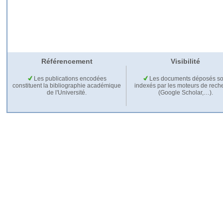
Référencement
Visibilité
Les publications encodées
Les documents déposés so
constituent la bibliographie académique
indexés par les moteurs de rech
de l'Université.
(Google Scholar,…).