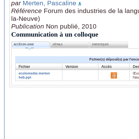
par
Merten, Pascaline
Référence
Forum des industries de la lan
la-Neuve)
Publication
Non publié, 2010
Communication à un colloque
ACCÈS EN LIGNE
DÉTAILS
STATISTIQUES
Fichier(s) déposé(s) par l'enc
Fichier
Version
Accès
Des
ecolomedia merten
Œuv
heb.ppt
l'œ