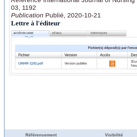
03, 1192
Publication
Publié, 2020-10-21
Lettre à l'éditeur
ACCÈS EN LIGNE
DÉTAILS
STATISTIQUES
Fichier(s) déposé(s) par l'enc
Fichier
Version
Accès
Des
Œuv
IJNHR-1192.pdf
Version publiée
l'œ
Référencement
Visibilité