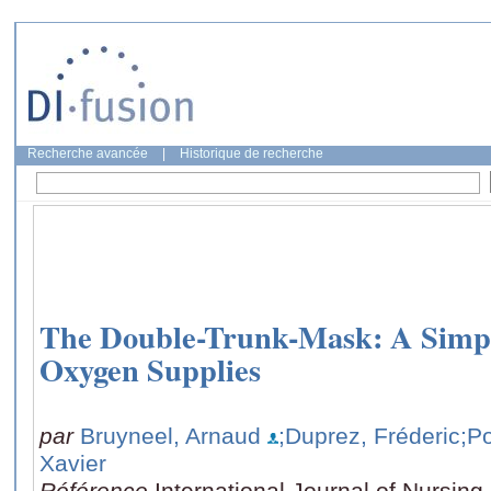
Recherche avancée
|
Historique de recherche
The Double-Trunk-Mask: A Simpl
Oxygen Supplies
par
Bruyneel, Arnaud
;Duprez, Fréderic
;P
Xavier
Référence
International Journal of Nursin