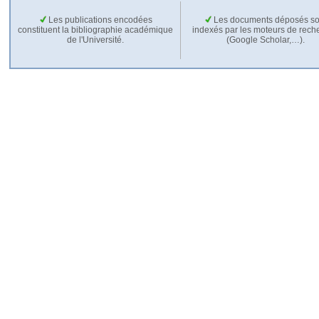
Les publications encodées
Les documents déposés so
constituent la bibliographie académique
indexés par les moteurs de rech
de l'Université.
(Google Scholar,…).