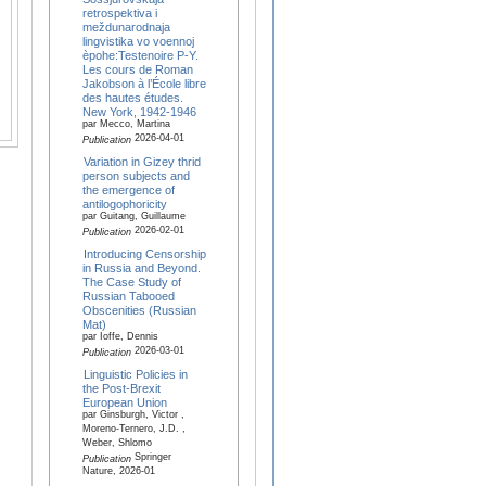
retrospektiva i
meždunarodnaja
lingvistika vo voennoj
èpohe:Testenoire P-Y.
Les cours de Roman
Jakobson à l’École libre
des hautes études.
New York, 1942-1946
par Mecco, Martina
2026-04-01
Publication
Variation in Gizey thrid
person subjects and
the emergence of
antilogophoricity
par Guitang, Guillaume
2026-02-01
Publication
Introducing Censorship
in Russia and Beyond.
The Case Study of
Russian Tabooed
Obscenities (Russian
Mat)
par Ioffe, Dennis
2026-03-01
Publication
Linguistic Policies in
the Post-Brexit
European Union
par Ginsburgh, Victor ,
Moreno-Ternero, J.D. ,
Weber, Shlomo
Springer
Publication
Nature, 2026-01