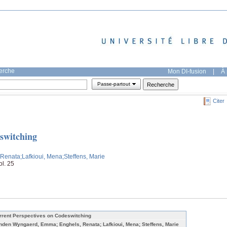
herche
Mon DI-fusion
|
À 
Passe-partout
Citer
switching
 Renata
;Lafkioui, Mena
;Steffens, Marie
l. 25
rrent Perspectives on Codeswitching
nden Wyngaerd, Emma; Enghels, Renata; Lafkioui, Mena; Steffens, Marie