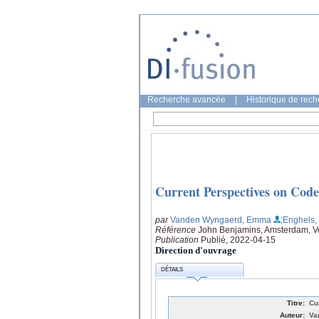
Recherche avancée
|
Historique de rec
Current Perspectives on Code
par
Vanden Wyngaerd, Emma
;Enghels,
Référence
John Benjamins, Amsterdam, Vo
Publication
Publié, 2022-04-15
Direction d'ouvrage
DÉTAILS
Titre:
Cu
Auteur:
Va