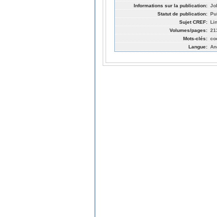
Informations sur la publication:
Jo
Statut de publication:
Pu
Sujet CREF:
Li
Volumes/pages:
21
Mots-clés:
co
Langue:
An