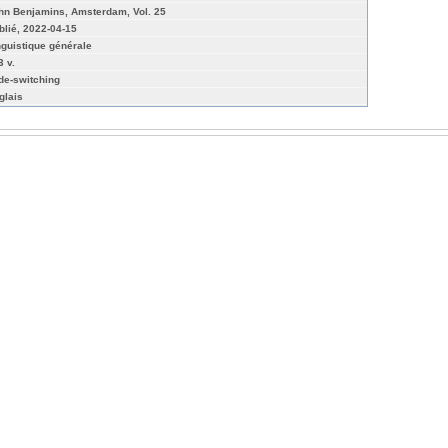
hn Benjamins, Amsterdam, Vol. 25
blié, 2022-04-15
nguistique générale
3 v.
de-switching
glais