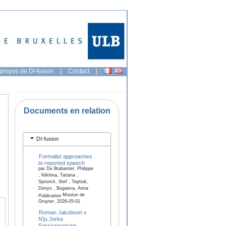
propos de DI-fusion
|
Contact
|
Documents en relation
DI-fusion
Formalist approaches
to reported speech
par De Brabanter, Philippe
, Nikitina, Tatiana ,
Spronck, Stef , Teptiuk,
Denys , Bugaeva, Anna
Mouton de
Publication
Gruyter, 2026-05-01
Roman Jakobson v
N'ju Jorke.
Sossjurovskaja