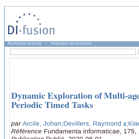
Recherche avancée
|
Historique de recherche
Dynamic Exploration of Multi-ag
Periodic Timed Tasks
par
Arcile, Johan
;Devillers, Raymond
;Kla
Référence
Fundamenta informaticae, 175, 
Publication
Publié, 2020-08-01