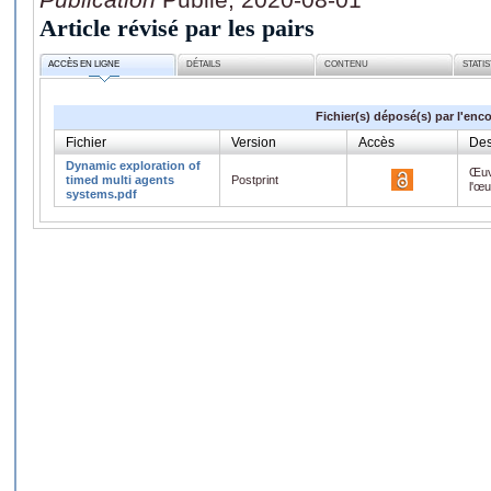
Article révisé par les pairs
ACCÈS EN LIGNE
DÉTAILS
CONTENU
STATI
Fichier(s) déposé(s) par l'enc
Fichier
Version
Accès
Des
Dynamic exploration of
Œuv
timed multi agents
Postprint
l'œ
systems.pdf