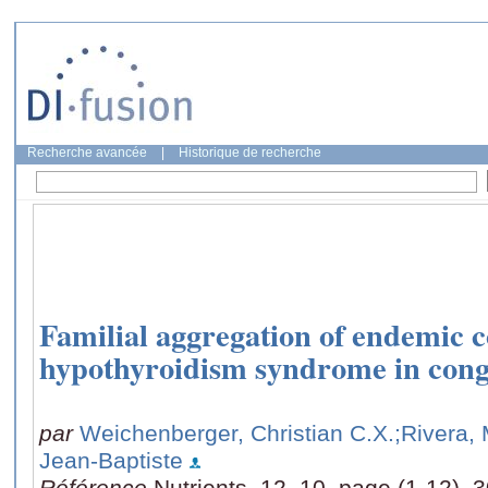
Recherche avancée
|
Historique de recherche
Familial aggregation of endemic c
hypothyroidism syndrome in congo
par
Weichenberger, Christian C.X.
;Rivera,
Jean-Baptiste
Référence
Nutrients, 12, 10, page (1-12), 