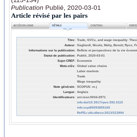
Publication
Publié, 2020-03-01
Article révisé par les pairs
ACCÈS EN LIGNE
DÉTAILS
CONTENU
STATI
Titre:
Trade, GVCs, and wage inequality: Theor
Auteur:
Gagliardi, Nicola; Mahy, Benoit; Rycx, F
Informations sur la publication:
Reflets et perspectives de la vie économ
Statut de publication:
Publié, 2020-03-01
Sujet CREF:
Economie
Mots-clés:
Global value chains
Labor markets
Trade
Wage inequality
Note générale:
SCOPUS: re.j
Langue:
Anglais
Identificateurs:
urn:issn:0034-2971
info:doi/10.3917/rpve.592.0115
info:scp/85093855165
RePEc:ulb:ulbeco:2013/313994