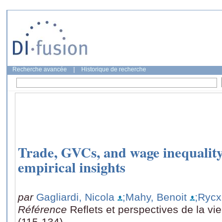
Recherche avancée
|
Historique de recherche
Trade, GVCs, and wage inequality
empirical insights
par
Gagliardi, Nicola
;Mahy, Benoit
;Rycx
Référence
Reflets et perspectives de la v
(115-134)