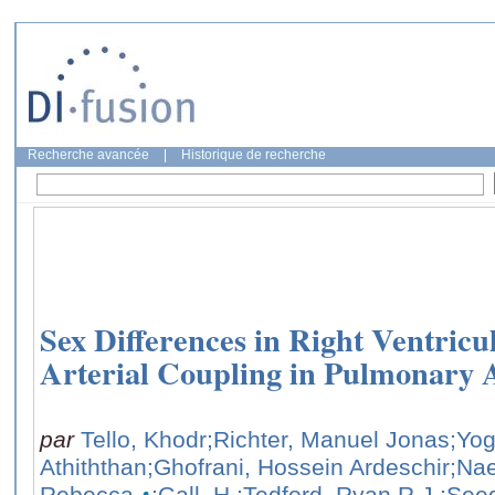
Recherche avancée
|
Historique de recherche
Sex Differences in Right Ventric
Arterial Coupling in Pulmonary 
par
Tello, Khodr
;Richter, Manuel Jonas
;Yo
Athiththan
;Ghofrani, Hossein Ardeschir
;Nae
Rebecca
;Gall, H.
;Tedford, Ryan R.J.
;See