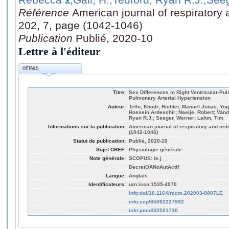
Référence
American journal of respiratory 
202, 7, page (1042-1046)
Publication
Publié, 2020-10
Lettre à l'éditeur
DÉTAILS
Titre:
Sex Differences in Right Ventricular-Pul
Pulmonary Arterial Hypertension
Auteur:
Tello, Khodr; Richter, Manuel Jonas; Yo
Hossein Ardeschir; Naeije, Robert; Vand
Ryan R.J.; Seeger, Werner; Lahm, Tim
Informations sur la publication:
American journal of respiratory and crit
(1042-1046)
Statut de publication:
Publié, 2020-10
Sujet CREF:
Physiologie générale
Note générale:
SCOPUS: le.j
DecretOANoAutActif
Langue:
Anglais
Identificateurs:
urn:issn:1535-4970
info:doi/10.1164/rccm.202003-0807LE
info:scp/85092227992
info:pmid/32501730