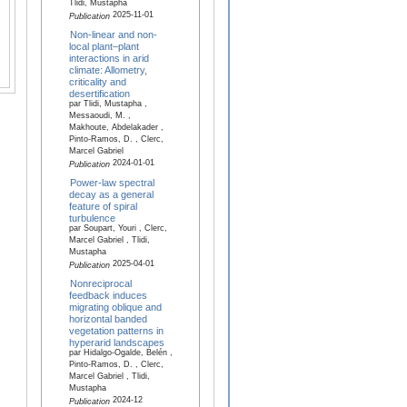
Tlidi, Mustapha
2025-11-01
Publication
Non-linear and non-
local plant–plant
interactions in arid
climate: Allometry,
criticality and
desertification
par Tlidi, Mustapha ,
Messaoudi, M. ,
Makhoute, Abdelakader ,
Pinto-Ramos, D. , Clerc,
Marcel Gabriel
2024-01-01
Publication
Power-law spectral
decay as a general
feature of spiral
turbulence
par Soupart, Youri , Clerc,
Marcel Gabriel , Tlidi,
Mustapha
2025-04-01
Publication
Nonreciprocal
feedback induces
migrating oblique and
horizontal banded
vegetation patterns in
hyperarid landscapes
par Hidalgo-Ogalde, Belén ,
Pinto-Ramos, D. , Clerc,
Marcel Gabriel , Tlidi,
Mustapha
2024-12
Publication