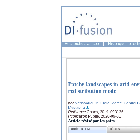
Recherche avancée
|
Historique de rec
Patchy landscapes in arid env
redistribution model
par
Messaoudi, M.
;Clerc, Marcel Gabriel
;B
Mustapha
Référence
Chaos, 30, 9, 093136
Publication
Publié, 2020-09-01
Article révisé par les pairs
ACCÈS EN LIGNE
DÉTAILS