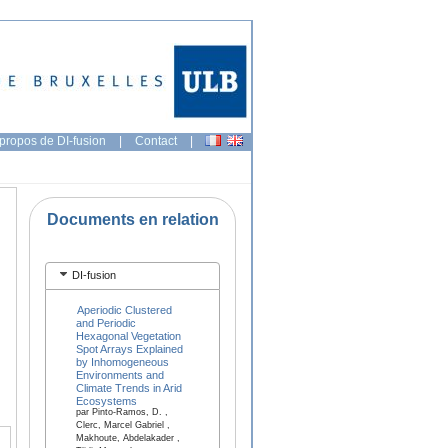
propos de DI-fusion
|
Contact
|
Documents en relation
DI-fusion
Aperiodic Clustered
and Periodic
Hexagonal Vegetation
Spot Arrays Explained
by Inhomogeneous
Environments and
Climate Trends in Arid
Ecosystems
par Pinto-Ramos, D. ,
Clerc, Marcel Gabriel ,
Makhoute, Abdelakader ,