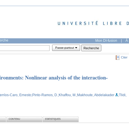
herche
Mon DI-fusion
|
À 
Passe-partout
Citer
ironments: Nonlinear analysis of the interaction-
erríos-Caro, Ernesto
;Pinto-Ramos, D.
;Khaffou, M.
;Makhoute, Abdelakader
;Tlidi,
CONTENU
STATISTIQUES