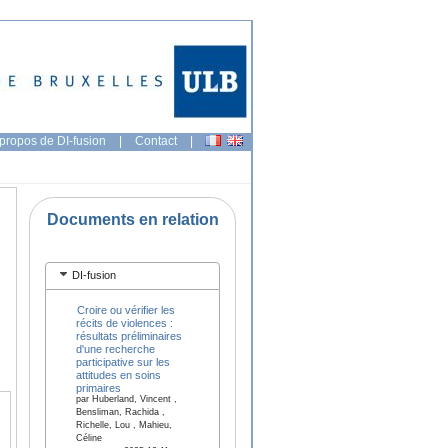
propos de DI-fusion
|
Contact
|
Documents en relation
DI-fusion
Croire ou vérifier les
récits de violences :
résultats préliminaires
d'une recherche
participative sur les
attitudes en soins
primaires
par Huberland, Vincent ,
Bensliman, Rachida ,
Richelle, Lou , Mahieu,
Céline