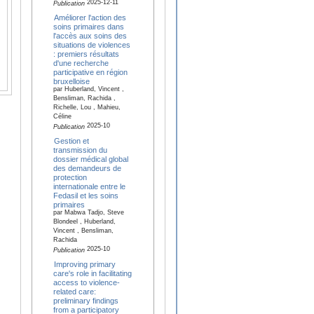
2025-12-11
Publication
Améliorer l'action des
soins primaires dans
l'accès aux soins des
situations de violences
: premiers résultats
d'une recherche
participative en région
bruxelloise
par Huberland, Vincent ,
Bensliman, Rachida ,
Richelle, Lou , Mahieu,
Céline
2025-10
Publication
Gestion et
transmission du
dossier médical global
des demandeurs de
protection
internationale entre le
Fedasil et les soins
primaires
par Mabwa Tadjo, Steve
Blondeel , Huberland,
Vincent , Bensliman,
Rachida
2025-10
Publication
Improving primary
care's role in facilitating
access to violence-
related care:
preliminary findings
from a participatory