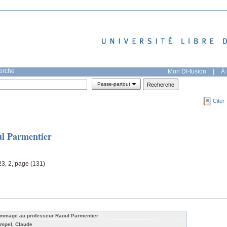
herche
Mon DI-fusion
|
À 
Passe-partout
Citer
l Parmentier
3, 2, page (131)
mmage au professeur Raoul Parmentier
mpel, Claude