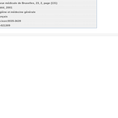
vue médicale de Bruxelles, 23, 2, page (131)
blié, 2001
giène et médecine générale
ançais
n:issn:0035-3639
-021309