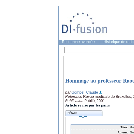
Recherche avancée
|
Historique de rec
Hommage au professeur Raou
par
Gompel, Claude
Référence
Revue médicale de Bruxelles, 2
Publication
Publié, 2001
Article révisé par les pairs
DÉTAILS
Titre:
Ho
Auteur:
Go