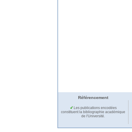
Référencement
Les publications encodées
constituent la bibliographie académique
de l'Université.