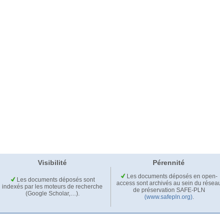
Visibilité
Pérennité
Les documents déposés en open-
Les documents déposés sont
access sont archivés au sein du résea
indexés par les moteurs de recherche
de préservation SAFE-PLN
(Google Scholar,…).
(www.safepln.org)
.