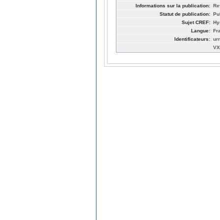
Informations sur la publication:
Re
Statut de publication:
Pu
Sujet CREF:
Hy
Langue:
Fr
Identificateurs:
ur
VX