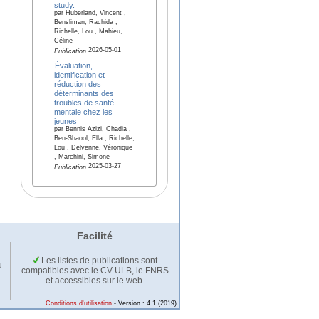
study.
par Huberland, Vincent ,
Bensliman, Rachida ,
Richelle, Lou , Mahieu,
Céline
2026-05-01
Publication
Évaluation,
identification et
réduction des
déterminants des
troubles de santé
mentale chez les
jeunes
par Bennis Azizi, Chadia ,
Ben-Shaool, Ella , Richelle,
Lou , Delvenne, Véronique
, Marchini, Simone
2025-03-27
Publication
Facilité
Les listes de publications sont
u
compatibles avec le CV-ULB, le FNRS
et accessibles sur le web.
Conditions d'utilisation
- Version : 4.1 (2019)