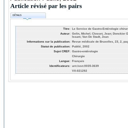
Article révisé par les pairs
DÉTAILS
Titre:
Le Service de Gastro-Entérologie chirur
Auteur:
Gelin, Michel; Closset, Jean; Donckier 
Issam; Van De Stadt, Jean
Informations sur la publication:
Revue médicale de Bruxelles, 23, 2, pag
Statut de publication:
Publié, 2002
Sujet CREF:
Gastro-entérologie
Chirurgie
Langue:
Français
Identificateurs:
urn:issn:0035-3639
VX-021292