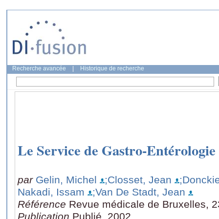
Recherche avancée
|
Historique de recherche
Le Service de Gastro-Entérologie 
par
Gelin, Michel
;Closset, Jean
;Donckie
Nakadi, Issam
;Van De Stadt, Jean
Référence
Revue médicale de Bruxelles, 23
Publication
Publié, 2002