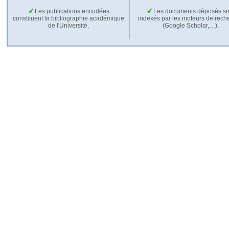
Les publications encodées
Les documents déposés so
constituent la bibliographie académique
indexés par les moteurs de rech
de l'Université.
(Google Scholar,…).