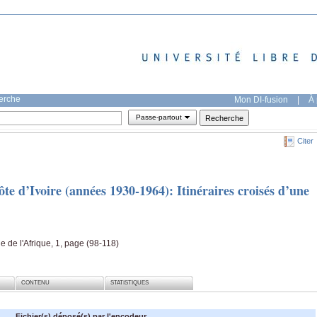
herche
Mon DI-fusion
|
À 
Passe-partout
Citer
te d’Ivoire (années 1930-1964): Itinéraires croisés d’une
 de l'Afrique, 1, page (98-118)
CONTENU
STATISTIQUES
Fichier(s) déposé(s) par l'encodeur