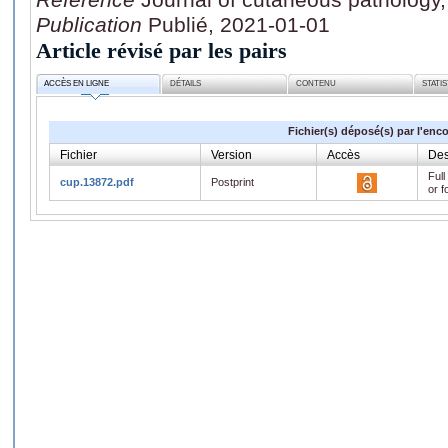
Publication
Publié, 2021-01-01
Article révisé par les pairs
ACCÈS EN LIGNE
DÉTAILS
CONTENU
STATI
Fichier(s) déposé(s) par l'enc
Fichier
Version
Accès
Des
Full
cup.13872.pdf
Postprint
or f