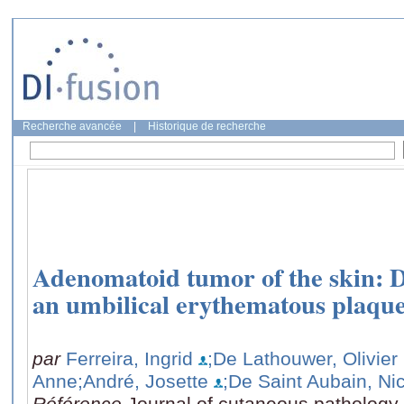
Recherche avancée
|
Historique de recherche
Adenomatoid tumor of the skin: Di
an umbilical erythematous plaqu
par
Ferreira, Ingrid
;De Lathouwer, Olivier
Anne
;André, Josette
;De Saint Aubain, Ni
Référence
Journal of cutaneous pathology,