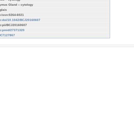
ymus Gland -- cytology
glais
n:issn:0264-6021
fo:doi/10.1042/BCJ20160607
fo:pii/BCJ20160607
fo:pmid/27371320
C7127867