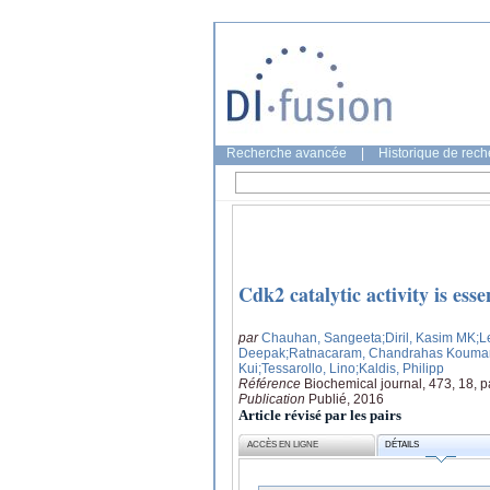
Recherche avancée
|
Historique de rec
Cdk2 catalytic activity is essen
par
Chauhan, Sangeeta
;Diril, Kasim MK
;L
Deepak
;Ratnacaram, Chandrahas Kouma
Kui
;Tessarollo, Lino
;Kaldis, Philipp
Référence
Biochemical journal, 473, 18, 
Publication
Publié, 2016
Article révisé par les pairs
ACCÈS EN LIGNE
DÉTAILS