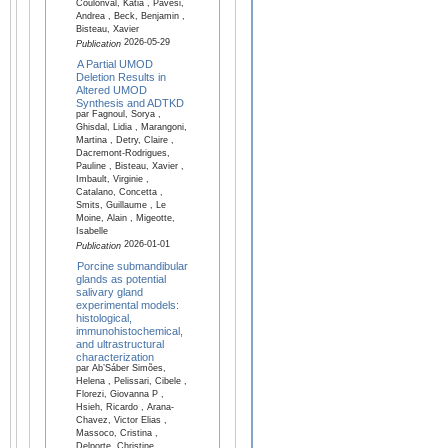
Coulonval, Katia , Pavesi,
Andrea , Beck, Benjamin ,
Bisteau, Xavier
2026-05-29
Publication
A Partial UMOD
Deletion Results in
Altered UMOD
Synthesis and ADTKD
par Fagnoul, Sorya ,
Ghisdal, Lidia , Marangoni,
Martina , Detry, Claire ,
Dacremont-Rodrigues,
Pauline , Bisteau, Xavier ,
Imbault, Virginie ,
Catalano, Concetta ,
Smits, Guillaume , Le
Moine, Alain , Migeotte,
Isabelle
2026-01-01
Publication
Porcine submandibular
glands as potential
salivary gland
experimental models:
histological,
immunohistochemical,
and ultrastructural
characterization
par Ab’Sáber Simões,
Helena , Pelissari, Cibele ,
Florezi, Giovanna P ,
Hsieh, Ricardo , Arana-
Chavez, Victor Elias ,
Massoco, Cristina ,
Delporte, Christine ,