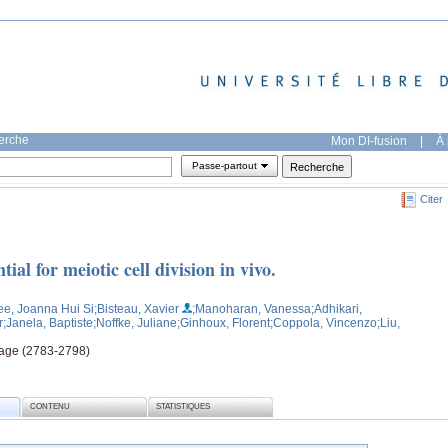
herche
Mon DI-fusion
|
À 
Passe-partout
Citer
tial for meiotic cell division in vivo.
ee, Joanna Hui Si
;Bisteau, Xavier
;Manoharan, Vanessa
;Adhikari,
r
;Janela, Baptiste
;Noffke, Juliane
;Ginhoux, Florent
;Coppola, Vincenzo
;Liu,
page (2783-2798)
CONTENU
STATISTIQUES