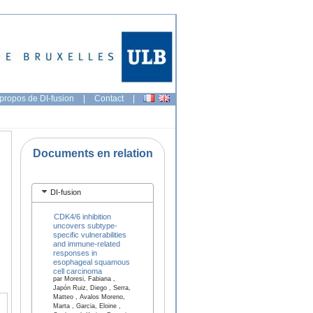
propos de DI-fusion
|
Contact
|
Documents en relation
DI-fusion
CDK4/6 inhibition
uncovers subtype-
specific vulnerabilities
and immune-related
responses in
esophageal squamous
cell carcinoma
par Moresi, Fabiana ,
Japón Ruiz, Diego , Serra,
Matteo , Avalos Moreno,
Marta , Garcia, Eloine ,