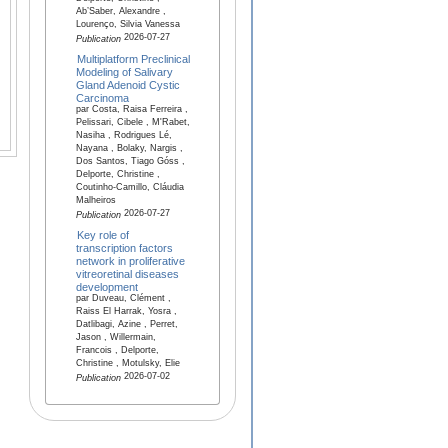
Ab’Saber, Alexandre ,
Lourenço, Silvia Vanessa
2026-07-27
Publication
Multiplatform Preclinical
Modeling of Salivary
Gland Adenoid Cystic
Carcinoma
par Costa, Raisa Ferreira ,
Pelissari, Cibele , M'Rabet,
Nasiha , Rodrigues Lé,
Nayana , Bolaky, Nargis ,
Dos Santos, Tiago Góss ,
Delporte, Christine ,
Coutinho-Camillo, Cláudia
Malheiros
2026-07-27
Publication
Key role of
transcription factors
network in proliferative
vitreoretinal diseases
development
par Duveau, Clément ,
Raiss El Harrak, Yosra ,
Datlibagi, Azine , Perret,
Jason , Willermain,
Francois , Delporte,
Christine , Motulsky, Elie
2026-07-02
Publication