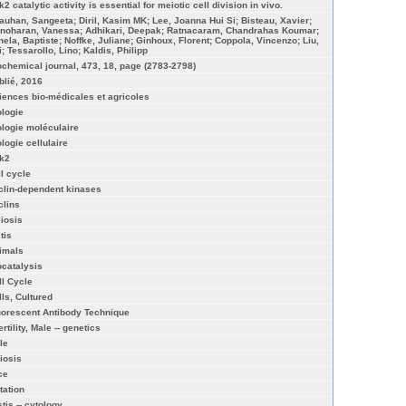
2 catalytic activity is essential for meiotic cell division in vivo.
auhan, Sangeeta; Diril, Kasim MK; Lee, Joanna Hui Si; Bisteau, Xavier;
noharan, Vanessa; Adhikari, Deepak; Ratnacaram, Chandrahas Koumar;
nela, Baptiste; Noffke, Juliane; Ginhoux, Florent; Coppola, Vincenzo; Liu,
; Tessarollo, Lino; Kaldis, Philipp
ochemical journal, 473, 18, page (2783-2798)
blié, 2016
iences bio-médicales et agricoles
ologie
ologie moléculaire
ologie cellulaire
k2
ll cycle
clin-dependent kinases
clins
iosis
tis
imals
ocatalysis
ll Cycle
lls, Cultured
uorescent Antibody Technique
ertility, Male -- genetics
le
iosis
ce
tation
tis -- cytology