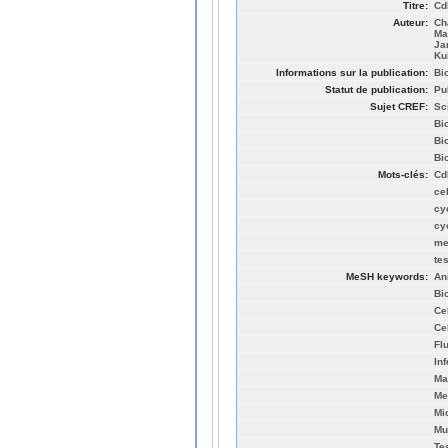
Titre:
Cdk
Auteur:
Ch
Ma
Ja
Kui
Informations sur la publication:
Bi
Statut de publication:
Pu
Sujet CREF:
Sc
Bi
Bi
Bi
Mots-clés:
Cd
ce
cy
cy
me
tes
MeSH keywords:
An
Bi
Ce
Ce
Fl
Inf
Ma
Me
Mi
Mu
Tes