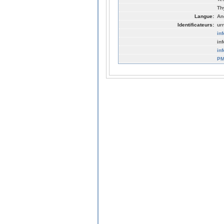
Th
Langue:
An
Identificateurs:
ur
in
in
in
PM