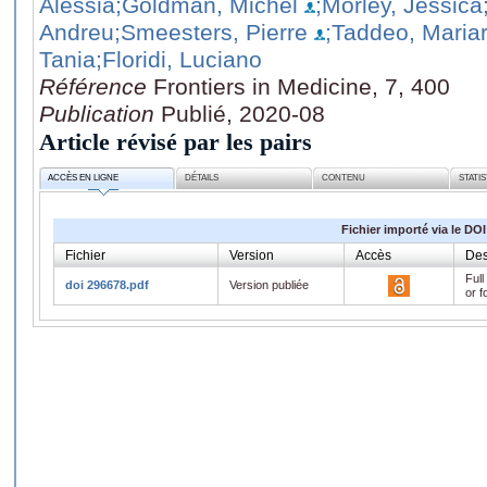
Alessia
;Goldman, Michel
;Morley, Jessica
Andreu
;Smeesters, Pierre
;Taddeo, Maria
Tania
;Floridi, Luciano
Référence
Frontiers in Medicine, 7, 400
Publication
Publié, 2020-08
Article révisé par les pairs
ACCÈS EN LIGNE
DÉTAILS
CONTENU
STATI
Fichier importé via le DOI
Fichier
Version
Accès
Des
Full
doi 296678.pdf
Version publiée
or f