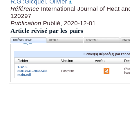
R.G.
;Gicquel, Olivier
Référence
International Journal of Heat a
120297
Publication
Publié, 2020-12-01
Article révisé par les pairs
ACCÈS EN LIGNE
DÉTAILS
CONTENU
STATI
Fichier(s) déposé(s) par l'enc
Fichier
Version
Accès
Des
1-s2.0-
Œuv
S0017931020332336-
Postprint
l'œ
main.pdf