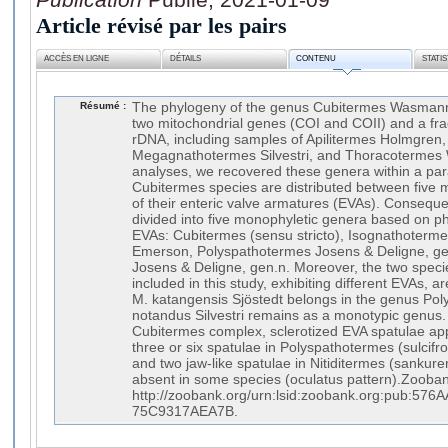
Article révisé par les pairs
ACCÈS EN LIGNE
DÉTAILS
CONTENU
STATI
Résumé :
The phylogeny of the genus Cubitermes Wasmann
two mitochondrial genes (COI and COII) and a fr
rDNA, including samples of Apilitermes Holmgren,
Megagnathotermes Silvestri, and Thoracotermes
analyses, we recovered these genera within a par
Cubitermes species are distributed between five ma
of their enteric valve armatures (EVAs). Conseque
divided into five monophyletic genera based on p
EVAs: Cubitermes (sensu stricto), Isognathotermes
Emerson, Polyspathotermes Josens & Deligne, ge
Josens & Deligne, gen.n. Moreover, the two spe
included in this study, exhibiting different EVAs, ar
M. katangensis Sjöstedt belongs in the genus Pol
notandus Silvestri remains as a monotypic genus. 
Cubitermes complex, sclerotized EVA spatulae ap
three or six spatulae in Polyspathotermes (sulcifr
and two jaw-like spatulae in Nitiditermes (sankuren
absent in some species (oculatus pattern).Zoobank
http://zoobank.org/urn:lsid:zoobank.org:pub:5
75C9317AEA7B.