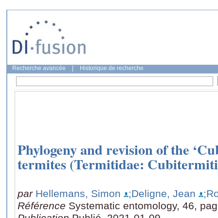
Recherche avancée
|
Historique de recherche
Phylogeny and revision of the ‘C
termites (Termitidae: Cubitermit
par
Hellemans, Simon
;Deligne, Jean
;Ro
Référence
Systematic entomology, 46, pag
Publication
Publié, 2021-01-09