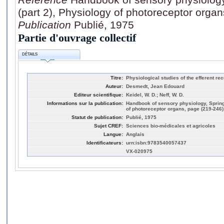
(part 2), Physiology of photoreceptor orga
Publication
Publié, 1975
Partie d'ouvrage collectif
DÉTAILS
Titre:
Physiological studies of the efferent re
Auteur:
Desmedt, Jean Edouard
Editeur scientifique:
Keidel, W. D.; Neff, W. D.
Informations sur la publication:
Handbook of sensory physiology, Springer
of photoreceptor organs, page (219-246)
Statut de publication:
Publié, 1975
Sujet CREF:
Sciences bio-médicales et agricoles
Langue:
Anglais
Identificateurs:
urn:isbn:9783540057437
VX-020975