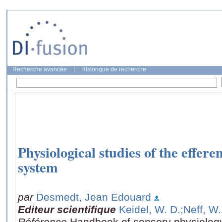
Recherche avancée
|
Historique de recherche
Physiological studies of the effer
system
par
Desmedt, Jean Edouard
Editeur scientifique
Keidel, W. D.
;Neff, W.
Référence
Handbook of sensory physiology, 