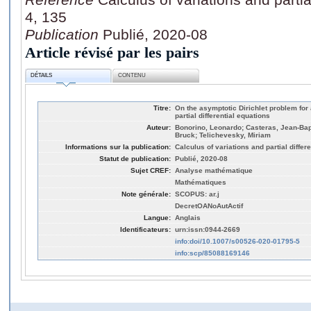
4, 135
Publication
Publié, 2020-08
Article révisé par les pairs
DÉTAILS
CONTENU
Titre:
On the asymptotic Dirichlet problem for
partial differential equations
Auteur:
Bonorino, Leonardo; Casteras, Jean-Bapti
Bruck; Telichevesky, Miriam
Informations sur la publication:
Calculus of variations and partial differe
Statut de publication:
Publié, 2020-08
Sujet CREF:
Analyse mathématique
Mathématiques
Note générale:
SCOPUS: ar.j
DecretOANoAutActif
Langue:
Anglais
Identificateurs:
urn:issn:0944-2669
info:doi/10.1007/s00526-020-01795-5
info:scp/85088169146