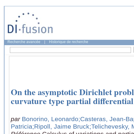
Recherche avancée
|
Historique de recherche
On the asymptotic Dirichlet probl
curvature type partial differentia
par
Bonorino, Leonardo
;Casteras, Jean-Ba
Patricia
;Ripoll, Jaime Bruck
;Telichevesky, 
Référence
Calculus of variations and partia