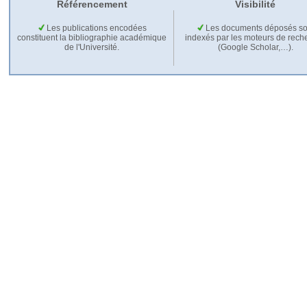
Référencement
Visibilité
Les publications encodées
Les documents déposés so
constituent la bibliographie académique
indexés par les moteurs de rech
de l'Université.
(Google Scholar,…).