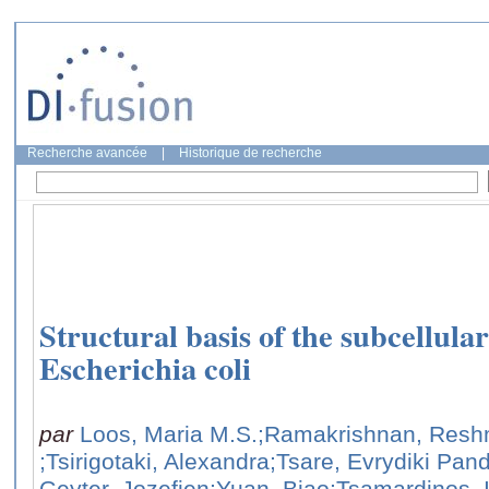
Recherche avancée
|
Historique de recherche
Structural basis of the subcellula
Escherichia coli
par
Loos, Maria M.S.
;Ramakrishnan, Resh
;Tsirigotaki, Alexandra
;Tsare, Evrydiki Pan
Geyter, Jozefien
;Yuan, Biao
;Tsamardinos, 