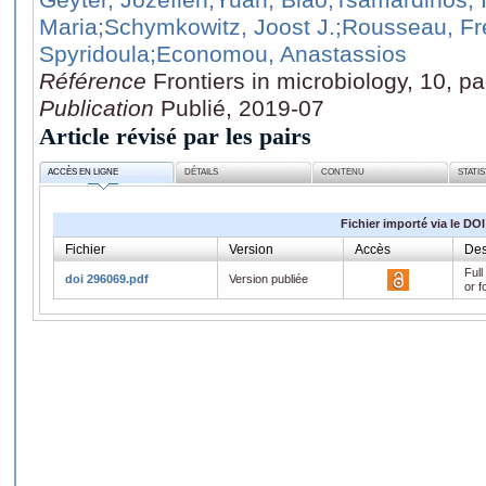
Maria
;Schymkowitz, Joost J.
;Rousseau, Fr
Spyridoula
;Economou, Anastassios
Référence
Frontiers in microbiology, 10, p
Publication
Publié, 2019-07
Article révisé par les pairs
ACCÈS EN LIGNE
DÉTAILS
CONTENU
STATI
Fichier importé via le DOI
Fichier
Version
Accès
Des
Full
doi 296069.pdf
Version publiée
or f