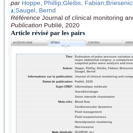
par
Hoppe, Phillip
;Gleibs, Fabian
;Briesenic
;Saugel, Bernd
Référence
Journal of clinical monitoring a
Publication
Publié, 2020
Article révisé par les pairs
ACCÈS EN LIGNE
DÉTAILS
CONTENU
STATI
Titre:
Estimation of pulse pressure variation a
major abdominal surgery: a comparison 
snapshot pulse wave analysis and inva
Auteur:
Hoppe, Phillip; Gleibs, Fabian; Brieseni
Saugel, Bernd
Informations sur la publication:
Journal of clinical monitoring and comp
Statut de publication:
Publié, 2020
Sujet CREF:
Informatique médicale
Anesthésiologie
Soins intensifs réanimation
Mots-clés:
Blood flow
Cardiovascular dynamics
Fluid management
Fluid responsiveness
Hemodynamic monitoring
Non-invasive
Note générale:
SCOPUS: ar.j