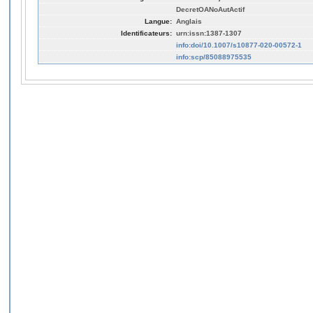
DecretOANoAutActif
Langue:
Anglais
Identificateurs:
urn:issn:1387-1307
info:doi/10.1007/s10877-020-00572-1
info:scp/85088975535