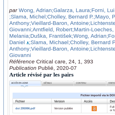
par
Wong, Adrian
;Galarza, Laura
;Forni, Lui
;Slama, Michel
;Cholley, Bernard P.
;Mayo, 
Anthony
;Vieillard-Baron, Antoine
;Lichtenst
Giovanni
;Arntfield, Robert
;Martin-Loeches,
Melania
;Duška, František
;Wong, Adrian
;Fo
Daniel
;Slama, Michael
;Cholley, Bernard P
Anthony
;Vieillard-Baron, Antoine
;Lichtenst
Giovanni
Référence
Critical care, 24, 1, 393
Publication
Publié, 2020-07
Article révisé par les pairs
ACCÈS EN LIGNE
DÉTAILS
CONTENU
STATI
Fichier importé via le DOI
Fichier
Version
Accès
Des
Full
doi 295996.pdf
Version publiée
or f