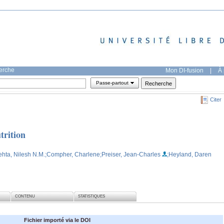
herche
Mon DI-fusion
|
À 
Passe-partout
Citer
trition
ehta, Nilesh N.M.
;Compher, Charlene
;Preiser, Jean-Charles
;Heyland, Daren
CONTENU
STATISTIQUES
Fichier importé via le DOI