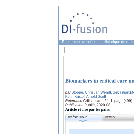
Recherche avancée
|
Historique de rec
Biomarkers in critical care nu
par
Stoppe, Christian
;Wendt, Sebastian
;M
Keith
;Kristof, Arnold Scott
Référence
Critical care, 24, 1, page (499)
Publication
Publié, 2020-08
Article révisé par les pairs
ACCÈS EN LIGNE
DÉTAILS