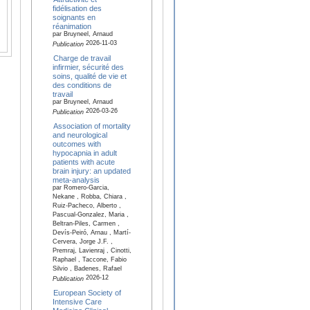
fidélisation des
soignants en
réanimation
par Bruyneel, Arnaud
2026-11-03
Publication
Charge de travail
infirmier, sécurité des
soins, qualité de vie et
des conditions de
travail
par Bruyneel, Arnaud
2026-03-26
Publication
Association of mortality
and neurological
outcomes with
hypocapnia in adult
patients with acute
brain injury: an updated
meta-analysis
par Romero-Garcia,
Nekane , Robba, Chiara ,
Ruiz-Pacheco, Alberto ,
Pascual-Gonzalez, Maria ,
Beltran-Piles, Carmen ,
Devís-Peiró, Arnau , Martí-
Cervera, Jorge J.F. ,
Premraj, Lavienraj , Cinotti,
Raphael , Taccone, Fabio
Silvio , Badenes, Rafael
2026-12
Publication
European Society of
Intensive Care