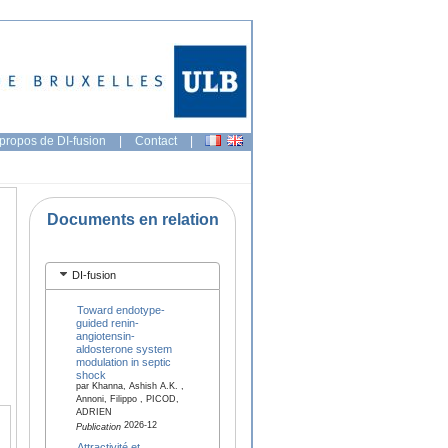
propos de DI-fusion
|
Contact
|
Documents en relation
DI-fusion
Toward endotype-
guided renin-
angiotensin-
aldosterone system
modulation in septic
shock
par Khanna, Ashish A.K. ,
Annoni, Filippo , PICOD,
ADRIEN
2026-12
Publication
Attractivité et