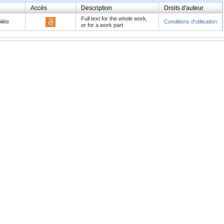
Accès
Description
Droits d'auteur
Full text for the whole work,
liée
Conditions d'utilisation
or for a work part