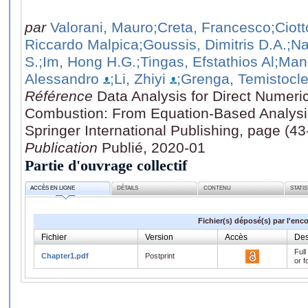
par
Valorani, Mauro
;Creta, Francesco
;Ciott
Riccardo Malpica
;Goussis, Dimitris D.A.
;Na
S.
;Im, Hong H.G.
;Tingas, Efstathios Al
;Mani
Alessandro
;Li, Zhiyi
;Grenga, Temistocl
Référence
Data Analysis for Direct Numeric
Combustion: From Equation-Based Analysi
Springer International Publishing, page (43
Publication
Publié, 2020-01
Partie d'ouvrage collectif
ACCÈS EN LIGNE
DÉTAILS
CONTENU
STATI
Fichier(s) déposé(s) par l'enc
Fichier
Version
Accès
Des
Full
Chapter1.pdf
Postprint
or f