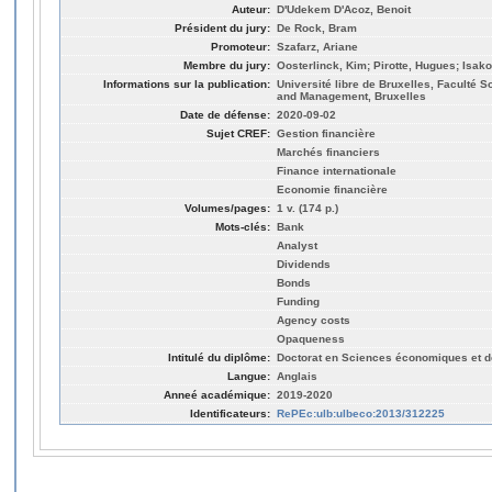
Auteur:
D'Udekem D'Acoz, Benoit
Président du jury:
De Rock, Bram
Promoteur:
Szafarz, Ariane
Membre du jury:
Oosterlinck, Kim; Pirotte, Hugues; Isak
Informations sur la publication:
Université libre de Bruxelles, Faculté
and Management, Bruxelles
Date de défense:
2020-09-02
Sujet CREF:
Gestion financière
Marchés financiers
Finance internationale
Economie financière
Volumes/pages:
1 v. (174 p.)
Mots-clés:
Bank
Analyst
Dividends
Bonds
Funding
Agency costs
Opaqueness
Intitulé du diplôme:
Doctorat en Sciences économiques et d
Langue:
Anglais
Anneé académique:
2019-2020
Identificateurs:
RePEc:ulb:ulbeco:2013/312225