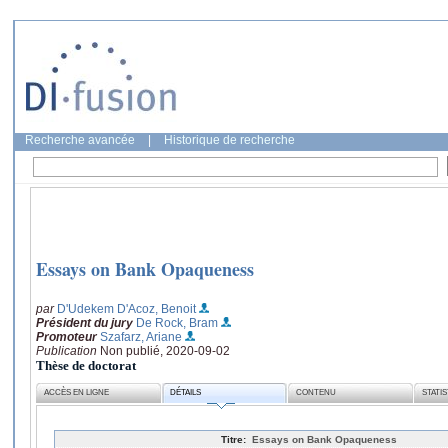
Recherche avancée
|
Historique de recherche
Essays on Bank Opaqueness
par
D'Udekem D'Acoz, Benoit
Président du jury
De Rock, Bram
Promoteur
Szafarz, Ariane
Publication
Non publié, 2020-09-02
Thèse de doctorat
ACCÈS EN LIGNE
DÉTAILS
CONTENU
STATI
Titre:
Essays on Bank Opaqueness