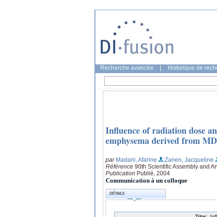
Recherche avancée
|
Historique de rec
Influence of radiation dose a
emphysema derived from MD
par
Madani, Afarine
;Zanen, Jacqueline
Référence
90th Scientific Assembly and A
Publication
Publié, 2004
Communication à un colloque
DÉTAILS
Titre:
In