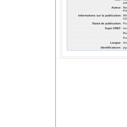
pu
Auteur:
Ma
Pi
Informations sur la publication:
90
Ch
Statut de publication:
Pu
Sujet CREF:
Im
Ra
Pn
Langue:
An
Identificateurs:
pg