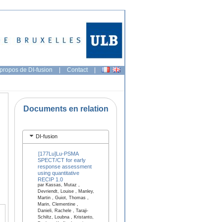
propos de DI-fusion
|
Contact
|
Documents en relation
DI-fusion
[177Lu]Lu-PSMA
SPECT/CT for early
response assessment
using quantitative
RECIP 1.0
par Kassas, Mutaz ,
Devriendt, Louise , Manley,
Martin , Guiot, Thomas ,
Marin, Clementine ,
Danieli, Rachele , Taraji-
Schiltz, Loubna , Kristanto,