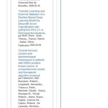
Université libre de
Bruxelles, 2026-02-10
Transfer Learning and
External Validation of a
ResNet-Based Deep
Learning Model for
Deauville Score
Classification with
[18F]FDG-PET-CT: A
Retrospective Analysis
par Woff, Erwin , Guiot,
Thomas , Flamen, Patrick
, Debeir, Olivier
2025-10-04
Publication
Central nervous
system and
leptomeningeal
metastases in patients
with HER2-positive
breast cancer: A
comprehensive review
and therapeutic
algorithm proposal
par Caltavituro, Aldo ,
Buonaiuto, Roberto ,
Longobardi, Alessandra ,
Trasacco, Paola ,
Martinelli, Claudia , Grazia,
Giuseppe Di , Pacelli,
Roberto , Arpino, Grazia ,
Angelis, Carmine De ,
Caputo, Roberta , De
Laurentiis, Michelino ,