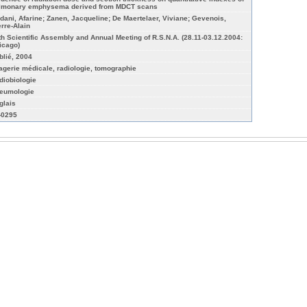
lmonary emphysema derived from MDCT scans
dani, Afarine; Zanen, Jacqueline; De Maertelaer, Viviane; Gevenois,
erre-Alain
th Scientific Assembly and Annual Meeting of R.S.N.A. (28.11-03.12.2004:
icago)
blié, 2004
agerie médicale, radiologie, tomographie
diobiologie
eumologie
glais
-0295