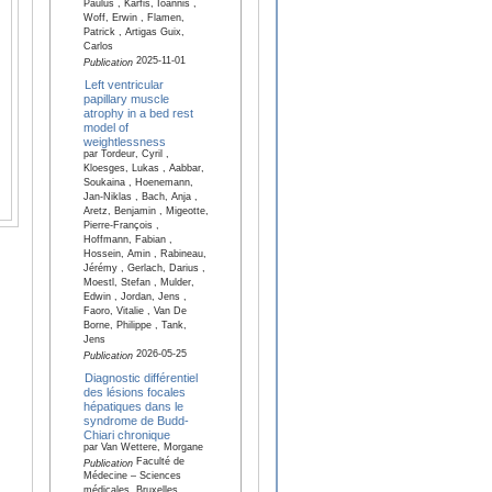
Paulus , Karfis, Ioannis ,
Woff, Erwin , Flamen,
Patrick , Artigas Guix,
Carlos
2025-11-01
Publication
Left ventricular
papillary muscle
atrophy in a bed rest
model of
weightlessness
par Tordeur, Cyril ,
Kloesges, Lukas , Aabbar,
Soukaina , Hoenemann,
Jan-Niklas , Bach, Anja ,
Aretz, Benjamin , Migeotte,
Pierre-François ,
Hoffmann, Fabian ,
Hossein, Amin , Rabineau,
Jérémy , Gerlach, Darius ,
Moestl, Stefan , Mulder,
Edwin , Jordan, Jens ,
Faoro, Vitalie , Van De
Borne, Philippe , Tank,
Jens
2026-05-25
Publication
Diagnostic différentiel
des lésions focales
hépatiques dans le
syndrome de Budd-
Chiari chronique
par Van Wettere, Morgane
Faculté de
Publication
Médecine – Sciences
médicales, Bruxelles,