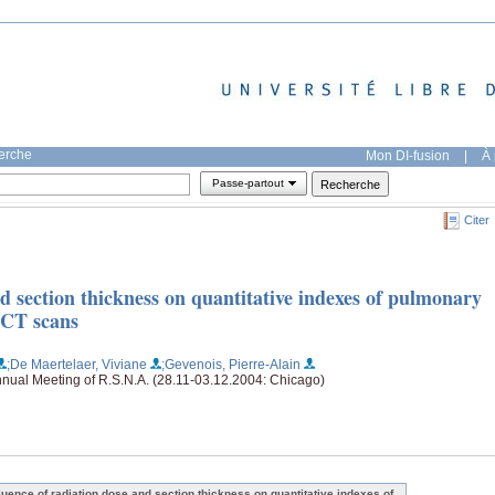
herche
Mon DI-fusion
|
À 
Passe-partout
Citer
nd section thickness on quantitative indexes of pulmonary
CT scans
;De Maertelaer, Viviane
;Gevenois, Pierre-Alain
nnual Meeting of R.S.N.A. (28.11-03.12.2004: Chicago)
fluence of radiation dose and section thickness on quantitative indexes of