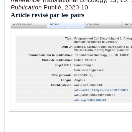
Publication
Publié, 2020-10
Article révisé par les pairs
ACCÈS EN LIGNE
DÉTAILS
CONTENU
STATI
Titre:
Programmed Cell Death-Ligand 2: A Negl
Immune Response to Cancer?
Auteur:
Solinas, Cinzia; Aiello, Marco Maria M.; 
Willard-Gallo, Karen; Migliori, Edoardo
Informations sur la publication:
Translational Oncology, 13, 10, 100811
Statut de publication:
Publié, 2020-10
Sujet CREF:
Cancérologie
Sciences cognitives
Note générale:
SCOPUS: re.j
Langue:
Anglais
Identificateurs:
urn:issn:1936-5233
info:doi/10.1016/j.tranon.2020.100811
info:pii/S193652332030303X
info:scp/85087168243