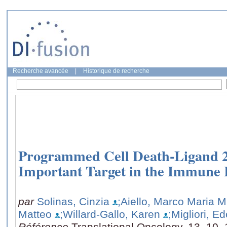
Recherche avancée
|
Historique de recherche
Programmed Cell Death-Ligand 2
Important Target in the Immune 
par
Solinas, Cinzia
;Aiello, Marco Maria M
Matteo
;Willard-Gallo, Karen
;Migliori, E
Référence
Translational Oncology, 13, 10,