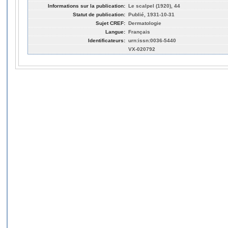
Informations sur la publication:
Le scalpel (1920), 44
Statut de publication:
Publié, 1931-10-31
Sujet CREF:
Dermatologie
Langue:
Français
Identificateurs:
urn:issn:0036-5440
VX-020792