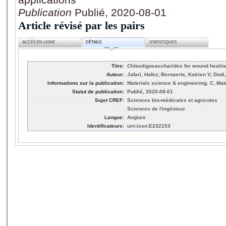
Publication
Publié, 2020-08-01
Article révisé par les pairs
ACCÈS EN LIGNE
DÉTAILS
STATISTIQUES
Titre:
Chitooligosaccharides for wound healin
Auteur:
Jafari, Hafez; Bernaerts, Katrien V; Dod
Informations sur la publication:
Materials science & engineering. C, Mate
Statut de publication:
Publié, 2020-08-01
Sujet CREF:
Sciences bio-médicales et agricoles
Sciences de l'ingénieur
Langue:
Anglais
Identificateurs:
urn:issn:E232153