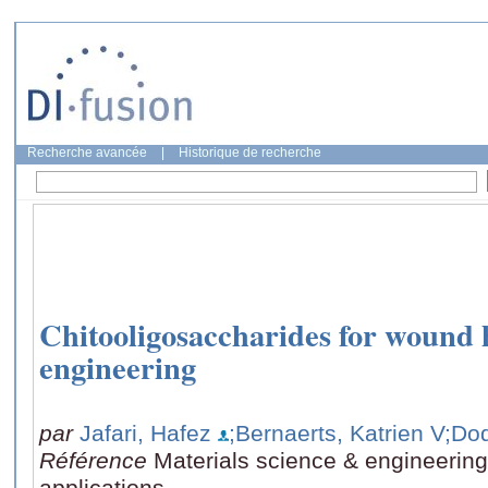
Recherche avancée
|
Historique de recherche
Chitooligosaccharides for wound 
engineering
par
Jafari, Hafez
;Bernaerts, Katrien V
;Dod
Référence
Materials science & engineering.
applications