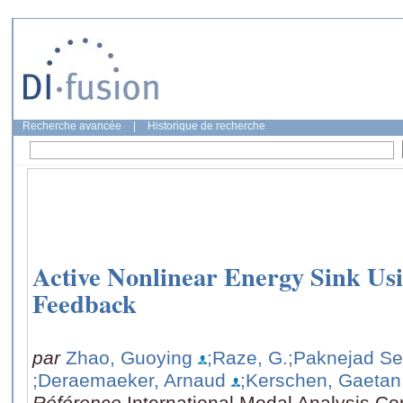
Recherche avancée
|
Historique de recherche
Active Nonlinear Energy Sink Usi
Feedback
par
Zhao, Guoying
;Raze, G.
;Paknejad S
;Deraemaeker, Arnaud
;Kerschen, Gaetan
Référence
International Modal Analysis C