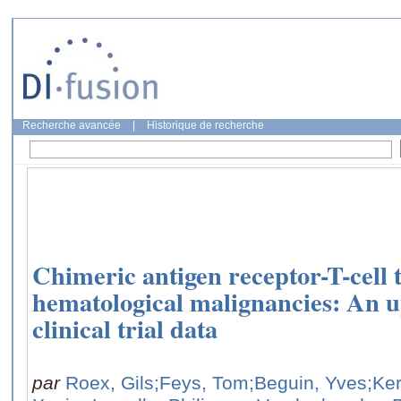
Recherche avancée
|
Historique de recherche
Chimeric antigen receptor-T-cell t
hematological malignancies: An up
clinical trial data
par
Roex, Gils
;Feys, Tom
;Beguin, Yves
;Ke