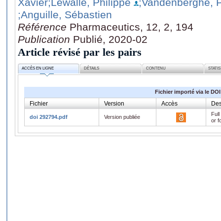
Xavier
;Lewalle, Philippe
;Vandenberghe, P
;Anguille, Sébastien
Référence
Pharmaceutics, 12, 2, 194
Publication
Publié, 2020-02
Article révisé par les pairs
ACCÈS EN LIGNE
DÉTAILS
CONTENU
STATI
Fichier importé via le DOI
Fichier
Version
Accès
Des
Full
doi 292794.pdf
Version publiée
or f