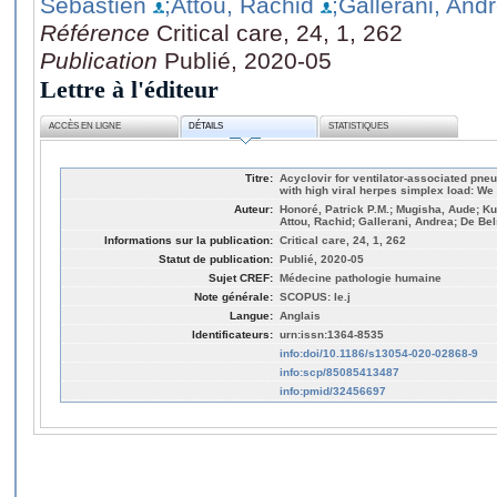
Sébastien
;Attou, Rachid
;Gallerani, And
Référence
Critical care, 24, 1, 262
Publication
Publié, 2020-05
Lettre à l'éditeur
ACCÈS EN LIGNE
DÉTAILS
STATISTIQUES
Titre:
Acyclovir for ventilator-associated pneu
with high viral herpes simplex load: We
Auteur:
Honoré, Patrick P.M.; Mugisha, Aude; Ku
Attou, Rachid; Gallerani, Andrea; De Bel
Informations sur la publication:
Critical care, 24, 1, 262
Statut de publication:
Publié, 2020-05
Sujet CREF:
Médecine pathologie humaine
Note générale:
SCOPUS: le.j
Langue:
Anglais
Identificateurs:
urn:issn:1364-8535
info:doi/10.1186/s13054-020-02868-9
info:scp/85085413487
info:pmid/32456697