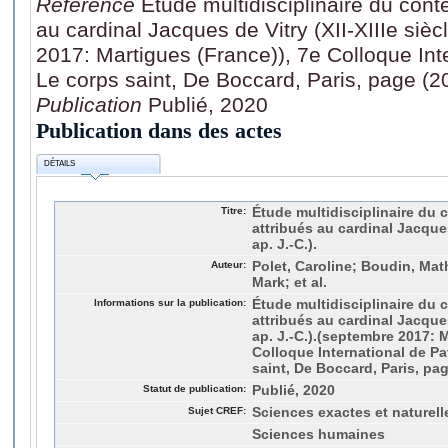
Référence
Étude multidisciplinaire du cont
au cardinal Jacques de Vitry (XII-XIIIe sièc
2017: Martigues (France)), 7e Colloque Int
Le corps saint, De Boccard, Paris, page (2
Publication
Publié, 2020
Publication dans des actes
DÉTAILS
Titre:
Étude multidisciplinaire du 
attribués au cardinal Jacques 
ap. J.-C.).
Auteur:
Polet, Caroline; Boudin, Mat
Mark; et al.
Informations sur la publication:
Étude multidisciplinaire du 
attribués au cardinal Jacques 
ap. J.-C.).(septembre 2017: 
Colloque International de P
saint, De Boccard, Paris, pa
Statut de publication:
Publié, 2020
Sujet CREF:
Sciences exactes et naturell
Sciences humaines