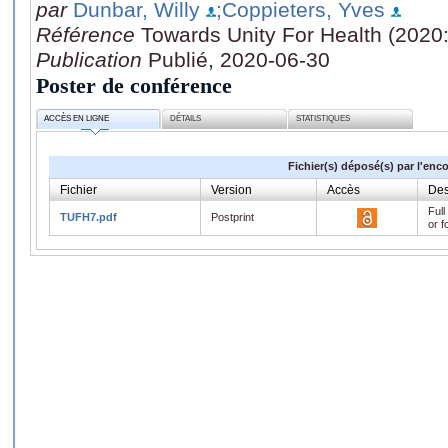
par
Dunbar, Willy
;Coppieters, Yves
Référence
Towards Unity For Health (2020
Publication
Publié, 2020-06-30
Poster de conférence
ACCÈS EN LIGNE
DÉTAILS
STATISTIQUES
Fichier(s) déposé(s) par l'enc
Fichier
Version
Accès
Des
Full
TUFH7.pdf
Postprint
or f