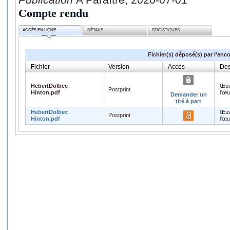
Compte rendu
ACCÈS EN LIGNE
DÉTAILS
STATISTIQUES
Fichier(s) déposé(s) par l'enc
Fichier
Version
Accès
Des
HebertDolbec
Œuv
Postprint
Hinton.pdf
l'œ
Demander un
tiré à part
HebertDolbec
Œuv
Postprint
Hinton.pdf
l'œ