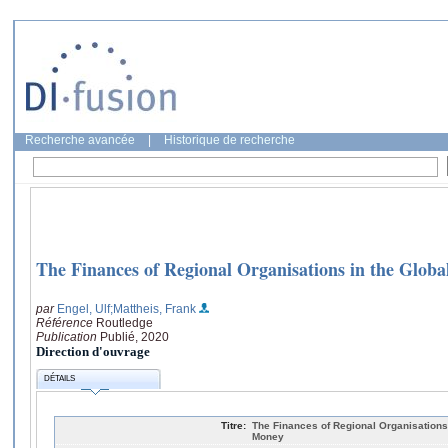
Recherche avancée
|
Historique de recherche
The Finances of Regional Organisations in the Globa
par
Engel, Ulf
;Mattheis, Frank
Référence
Routledge
Publication
Publié, 2020
Direction d'ouvrage
DÉTAILS
Titre:
The Finances of Regional Organisations 
Money