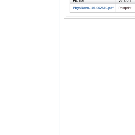
Fichier
Version
PhysRevA.101.062510.pdf
Postprint