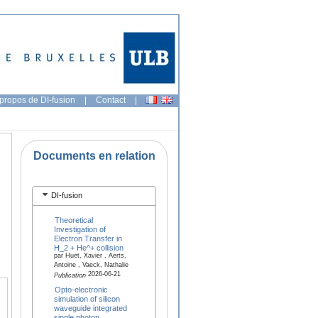
propos de DI-fusion
|
Contact
|
Documents en relation
DI-fusion
Theoretical
Investigation of
Electron Transfer in
H_2 + He^+ collision
par Huet, Xavier , Aerts,
Antoine , Vaeck, Nathalie
2026-06-21
Publication
Opto-electronic
simulation of silicon
waveguide integrated
single photon