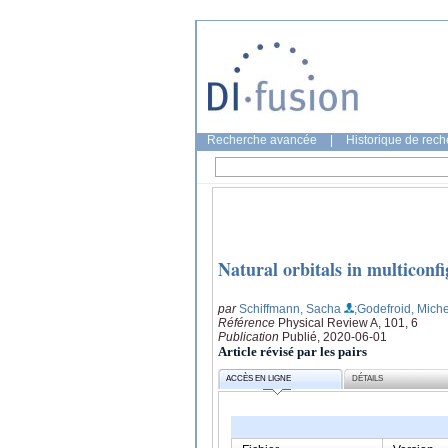
Recherche avancée
|
Historique de rec
Natural orbitals in multiconf
par
Schiffmann, Sacha
;Godefroid, Miche
Référence
Physical Review A, 101, 6
Publication
Publié, 2020-06-01
Article révisé par les pairs
ACCÈS EN LIGNE
DÉTAILS