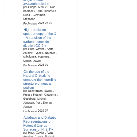
avalanche diodes
par Chapa, Manuel , Das,
Bamadev , Van Thourhout,
Dries , Clemmen,
Stéphane
2026-02-01
Publication
High-resolution
spectroscopy of the X
– A transition of the
carbon monoxide
dication CO 2 +
par Huet, Xavier , Aerts,
Antoine , Vaeck, Nathalie ,
Génévriez, Matthieu ,
Urbain, Xavier
2026-01
Publication
On the use of the
Natural Orbitals to
compute the hyperfine
structure of neutral
sodium
par Schiffmann, Sacha ,
Froese Fischer, Charlotte ,
Godefroid, Michel ,
Jönsson, Per , Ekman,
Jörgen
2019-07
Publication
Adiabatic and Diabatic
Representations of
Potential Energy
Surfaces of N_2H^+
par Huet, Xavier , Aerts,