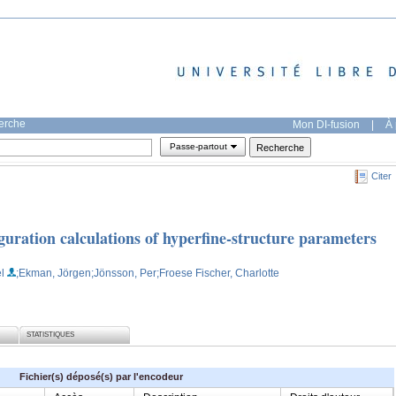
herche
Mon DI-fusion
|
À 
Passe-partout
Citer
iguration calculations of hyperfine-structure parameters
l
;Ekman, Jörgen
;Jönsson, Per
;Froese Fischer, Charlotte
STATISTIQUES
Fichier(s) déposé(s) par l'encodeur