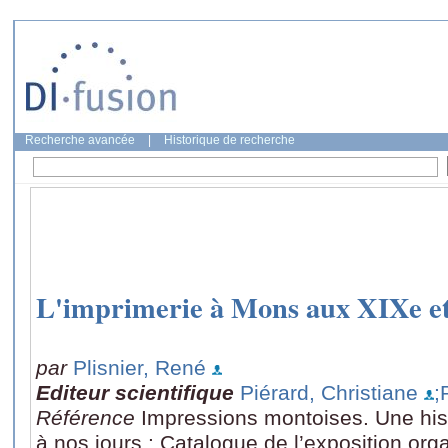
Recherche avancée
|
Historique de recherche
L'imprimerie à Mons aux XIXe et
par
Plisnier, René
Editeur scientifique
Piérard, Christiane
;
Référence
Impressions montoises. Une hist
à nos jours : Catalogue de l’exposition org