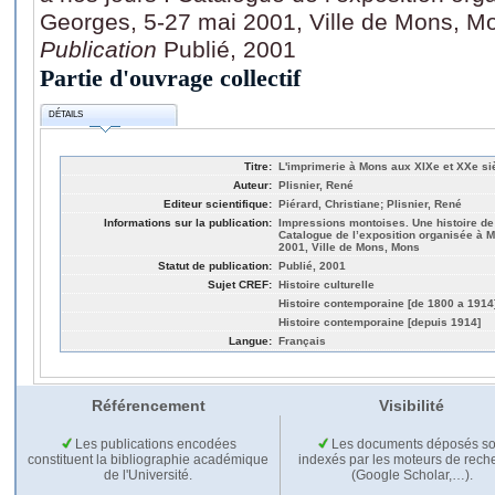
Georges, 5-27 mai 2001, Ville de Mons, M
Publication
Publié, 2001
Partie d'ouvrage collectif
DÉTAILS
Titre:
L'imprimerie à Mons aux XIXe et XXe si
Auteur:
Plisnier, René
Editeur scientifique:
Piérard, Christiane; Plisnier, René
Informations sur la publication:
Impressions montoises. Une histoire de 
Catalogue de l’exposition organisée à M
2001, Ville de Mons, Mons
Statut de publication:
Publié, 2001
Sujet CREF:
Histoire culturelle
Histoire contemporaine [de 1800 a 1914
Histoire contemporaine [depuis 1914]
Langue:
Français
Référencement
Visibilité
Les publications encodées
Les documents déposés so
constituent la bibliographie académique
indexés par les moteurs de rech
de l'Université.
(Google Scholar,…).