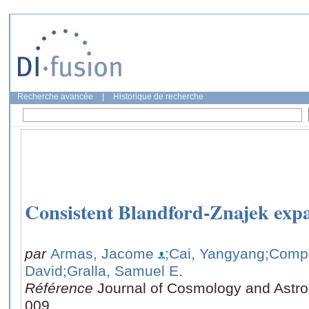
Recherche avancée
|
Historique de recherche
Consistent Blandford-Znajek exp
par
Armas, Jacome
;Cai, Yangyang
;Compè
David
;Gralla, Samuel E.
Référence
Journal of Cosmology and Astrop
009