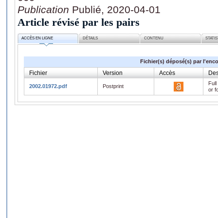
Publication
Publié, 2020-04-01
Article révisé par les pairs
ACCÈS EN LIGNE
DÉTAILS
CONTENU
STATI
Fichier(s) déposé(s) par l'enc
Fichier
Version
Accès
Des
Full
2002.01972.pdf
Postprint
or f