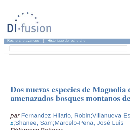
Recherche avancée
|
Historique de recherche
Dos nuevas especies de Magnolia
amenazados bosques montanos del
par
Fernandez-Hilario, Robin
;Villanueva-E
;Shanee, Sam
;Marcelo-Peña, José Luis
Référence
Brittonia