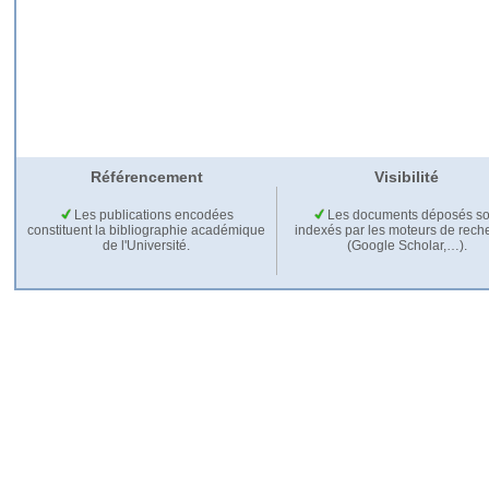
Référencement
Visibilité
Les publications encodées
Les documents déposés so
constituent la bibliographie académique
indexés par les moteurs de rech
de l'Université.
(Google Scholar,…).