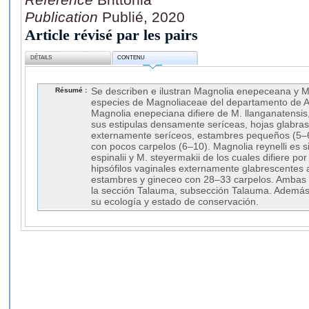
Publication
Publié, 2020
Article révisé par les pairs
DÉTAILS
CONTENU
Résumé :
Se describen e ilustran Magnolia enepeceana y M.
especies de Magnoliaceae del departamento de 
Magnolia enepeciana difiere de M. llanganatensis,
sus estipulas densamente seríceas, hojas glabras,
externamente seríceos, estambres pequeños (5–6
con pocos carpelos (6–10). Magnolia reynelli es si
espinalii y M. steyermakii de los cuales difiere po
hipsófilos vaginales externamente glabrescentes
estambres y gineceo con 28–33 carpelos. Ambas 
la sección Talauma, subsección Talauma. Además
su ecología y estado de conservación.