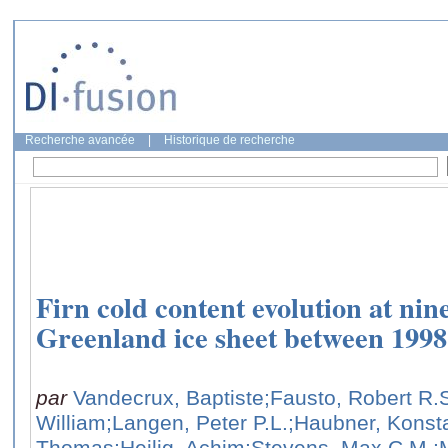
Recherche avancée
|
Historique de recherche
Firn cold content evolution at nine
Greenland ice sheet between 1998
par
Vandecrux, Baptiste
;Fausto, Robert R.
William
;Langen, Peter P.L.
;Haubner, Konst
Thomas
;Heilig, Achim
;Stevens, Max C.M.
;