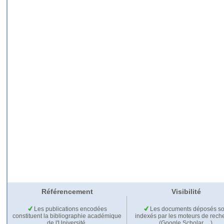
Référencement
Visibilité
Les publications encodées
Les documents déposés so
constituent la bibliographie académique
indexés par les moteurs de rech
de l'Université.
(Google Scholar,…).