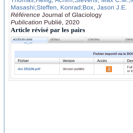
Masashi
;Steffen, Konrad
;Box, Jason J.E.
Référence
Journal of Glaciology
Publication
Publié, 2020
Article révisé par les pairs
ACCÈS EN LIGNE
DÉTAILS
CONTENU
STATI
Fichier importé via le DOI
Fichier
Version
Accès
Des
Full
doi 291106.pdf
Version publiée
or f