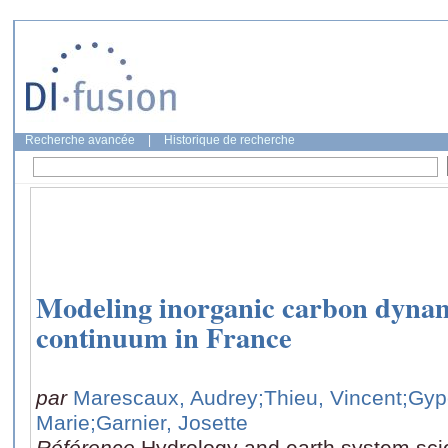
Recherche avancée
|
Historique de recherche
Modeling inorganic carbon dynami
continuum in France
par
Marescaux, Audrey
;Thieu, Vincent
;Gyp
Marie
;Garnier, Josette
Référence
Hydrology and earth system sci