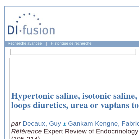
Recherche avancée
|
Historique de recherche
Hypertonic saline, isotonic saline,
loops diuretics, urea or vaptans t
par
Decaux, Guy
;Gankam Kengne, Fabri
Référence
Expert Review of Endocrinology
(195-214)