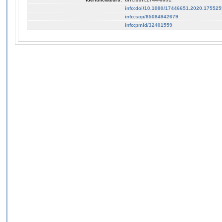
info:doi/10.1080/17446651.2020.175525
info:scp/85084942679
info:pmid/32401559