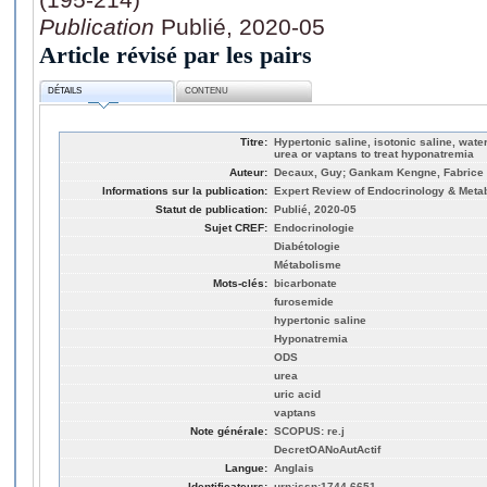
Publication
Publié, 2020-05
Article révisé par les pairs
DÉTAILS
CONTENU
Titre:
Hypertonic saline, isotonic saline, water
urea or vaptans to treat hyponatremia
Auteur:
Decaux, Guy; Gankam Kengne, Fabrice
Informations sur la publication:
Expert Review of Endocrinology & Metab
Statut de publication:
Publié, 2020-05
Sujet CREF:
Endocrinologie
Diabétologie
Métabolisme
Mots-clés:
bicarbonate
furosemide
hypertonic saline
Hyponatremia
ODS
urea
uric acid
vaptans
Note générale:
SCOPUS: re.j
DecretOANoAutActif
Langue:
Anglais
Identificateurs:
urn:issn:1744-6651