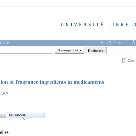
herche
Mon DI-fusion
|
À 
Passe-partout
Citer
ation of fragrance ingredients in medicaments
A.W.P.
STATISTIQUES