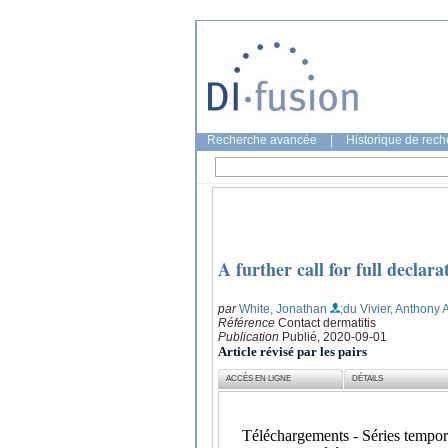
Recherche avancée
|
Historique de rec
A further call for full declar
par
White, Jonathan
;du Vivier, Anthony 
Référence
Contact dermatitis
Publication
Publié, 2020-09-01
Article révisé par les pairs
ACCÈS EN LIGNE
DÉTAILS