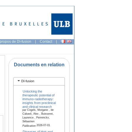
propos de DI-fusion
|
Contact
|
Documents en relation
DI-fusion
Unlocking the
therapeutic potential of
immuno-radiotherapy:
insights from preclinical
and clinical research
par Cogels, Morgane , de
Caluwé, Alex , Buisseret,
Laurence , Penninckx,
Sébastien
2026-07-01
Publication
Diseases of Hair and