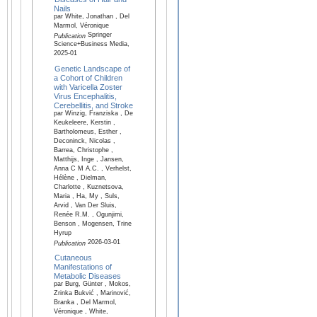
Nails
par White, Jonathan , Del
Marmol, Véronique
Springer
Publication
Science+Business Media,
2025-01
Genetic Landscape of
a Cohort of Children
with Varicella Zoster
Virus Encephalitis,
Cerebellitis, and Stroke
par Winzig, Franziska , De
Keukeleere, Kerstin ,
Bartholomeus, Esther ,
Deconinck, Nicolas ,
Barrea, Christophe ,
Matthijs, Inge , Jansen,
Anna C M A.C. , Verhelst,
Hélène , Dielman,
Charlotte , Kuznetsova,
Maria , Ha, My , Suls,
Arvid , Van Der Sluis,
Renée R.M. , Ogunjimi,
Benson , Mogensen, Trine
Hyrup
2026-03-01
Publication
Cutaneous
Manifestations of
Metabolic Diseases
par Burg, Günter , Mokos,
Zrinka Bukvić , Marinović,
Branka , Del Marmol,
Véronique , White,