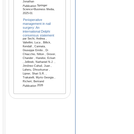
Jonathan
Springer
Publication
Science+Business Media,
2025-01
Perioperative
management in nail
surgery: An
international Delphi
consensus statement
par Sechi, Andrea ,
Valtellini, Luca , Billick,
Kendall , Cannata,
Giuseppe Emilio , Di
Chiacchio, Nilton , Grover,
Chander , Haneke, Eckart
, Jellinek, Nathaniel N.J. ,
Jiménez-Cahué, Juan ,
Laheru, Dhruvkumar ,
Lipner, Shari S.R. ,
Trakatelli, Myrto Georgia ,
Richert, Bertrand
2026
Publication