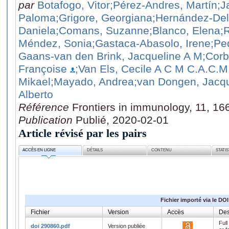
par
Botafogo, Vitor
;Pérez-Andres, Martín
;J
Paloma
;Grigore, Georgiana
;Hernández-Del
Daniela
;Comans, Suzanne
;Blanco, Elena
;
Méndez, Sonia
;Gastaca-Abasolo, Irene
;Pe
Gaans-van den Brink, Jacqueline A M
;Corb
Françoise
;Van Els, Cecile A C M C.A.C.M
Mikael
;Mayado, Andrea
;van Dongen, Jacq
Alberto
Référence
Frontiers in immunology, 11, 16
Publication
Publié, 2020-02-01
Article révisé par les pairs
ACCÈS EN LIGNE
DÉTAILS
CONTENU
STATI
Fichier importé via le DOI
Fichier
Version
Accès
Des
Full
doi 290860.pdf
Version publiée