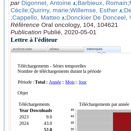
par
Digonnet, Antoine
;Barbieux, Romain
;
Cécile
;Quiriny, marie
;Willemse, Esther
;De
;Cappello, Matteo
;Donckier De Donceel, 
Référence
Oral oncology, 104, 104621
Publication
Publié, 2020-05-01
Lettre à l'éditeur
ACCÈS EN LIGNE
DÉTAILS
STATISTIQUES