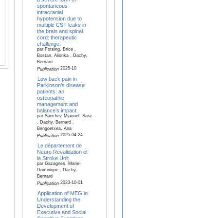
spontaneous
intracranial
hypotension due to
multiple CSF leaks in
the brain and spinal
cord: therapeutic
challenge.
par Fotsing, Brice ,
Bostan, Alionka , Dachy,
Bernard
2025-10
Publication
Low back pain in
Parkinson’s disease
patients: an
osteopathic
management and
balance’s impact.
par Sanchez Mjaouel, Sara
, Dachy, Bernard ,
Bengoetxea, Ana
2025-04-24
Publication
Le département de
Neuro Revalidation et
la Stroke Unit
par Gazagnes, Marie-
Dominique , Dachy,
Bernard
2023-10-01
Publication
Application of MEG in
Understanding the
Development of
Executive and Social