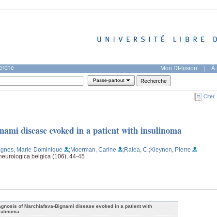
herche
Mon DI-fusion
|
À 
Passe-partout
Citer
nami disease evoked in a patient with insulinoma
gnes, Marie-Dominique
;Moerman, Carine
;Ralea, C.
;Kleynen, Pierre
neurologica belgica (106), 44-45
agnosis of Marchiafava-Bignami disease evoked in a patient with
sulinoma