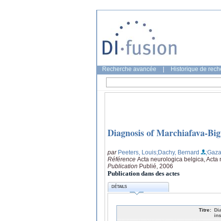
Recherche avancée
|
Historique de rec
Diagnosis of Marchiafava-Big
par
Peeters, Louis
;Dachy, Bernard
;Gaza
Référence
Acta neurologica belgica, Acta 
Publication
Publié, 2006
Publication dans des actes
DÉTAILS
Titre:
Di
in