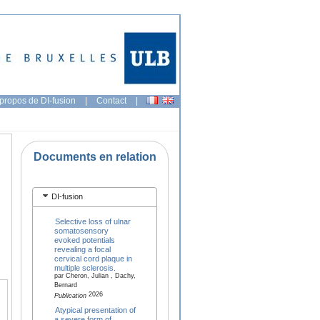
propos de DI-fusion
|
Contact
|
Documents en relation
DI-fusion
Selective loss of ulnar
somatosensory
evoked potentials
revealing a focal
cervical cord plaque in
multiple sclerosis.
par Cheron, Julian , Dachy,
Bernard
2026
Publication
Atypical presentation of
a severe form of