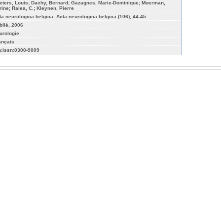
eters, Louis; Dachy, Bernard; Gazagnes, Marie-Dominique; Moerman,
rine; Ralea, C.; Kleynen, Pierre
ta neurologica belgica, Acta neurologica belgica (106), 44-45
blié, 2006
urologie
ançais
n:issn:0300-9009