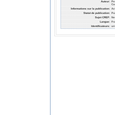
Auteur:
Pe
Ca
Informations sur la publication:
Ac
Statut de publication:
Pu
Sujet CREF:
Ne
Langue:
Fr
Identificateurs:
ur