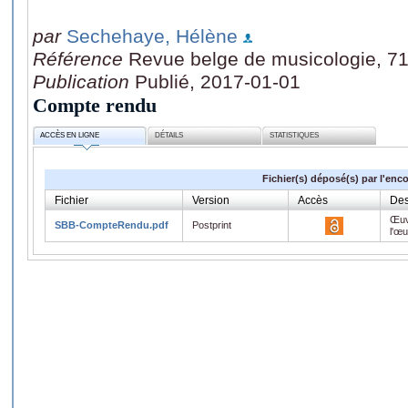
par
Sechehaye, Hélène
Référence
Revue belge de musicologie, 7
Publication
Publié, 2017-01-01
Compte rendu
ACCÈS EN LIGNE
DÉTAILS
STATISTIQUES
Fichier(s) déposé(s) par l'enc
Fichier
Version
Accès
Des
Œuv
SBB-CompteRendu.pdf
Postprint
l'œ